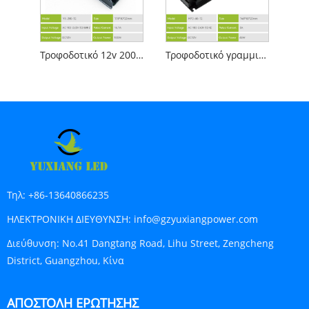
Τροφοδοτικό 12v 200w Stylish Led Linear Lighting
Τροφοδοτικό γραμμικού φωτισμού 12v 60w ημι-κόλλας
Τηλ:
+86-13640866235
ΗΛΕΚΤΡΟΝΙΚΗ ΔΙΕΥΘΥΝΣΗ:
info@gzyuxiangpower.com
Διεύθυνση:
No.41 Dangtang Road, Lihu Street, Zengcheng
District, Guangzhou, Κίνα
ΑΠΟΣΤΟΛΉ ΕΡΏΤΗΣΗΣ