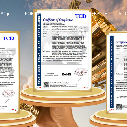
ΜΆΣ
ΠΡΟΪΌΝΤΑ
ΝΈΑ
ΚΑΤΕΒΆΣΤΕ
ΑΠ