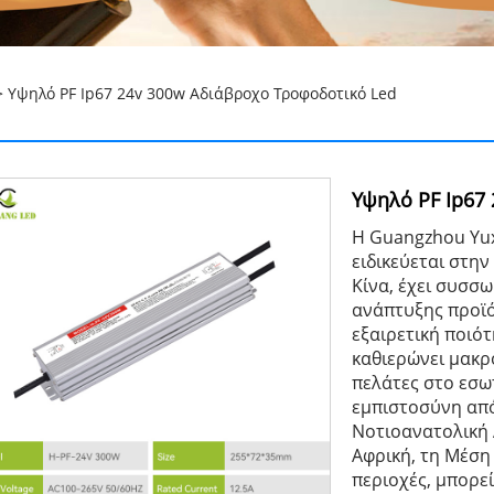
 Υψηλό PF Ip67 24v 300w Αδιάβροχο Τροφοδοτικό Led
Υψηλό PF Ip67
Η Guangzhou Yux
ειδικεύεται στη
Κίνα, έχει συσσω
ανάπτυξης προϊό
εξαιρετική ποιότ
καθιερώνει μακρ
πελάτες στο εσωτ
εμπιστοσύνη από
Νοτιοανατολική Α
Αφρική, τη Μέση
περιοχές, μπορεί