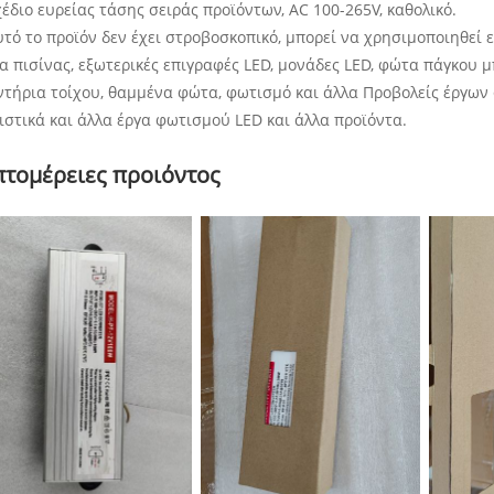
χέδιο ευρείας τάσης σειράς προϊόντων, AC 100-265V, καθολικό.
υτό το προϊόν δεν έχει στροβοσκοπικό, μπορεί να χρησιμοποιηθεί
 πισίνας, εξωτερικές επιγραφές LED, μονάδες LED, φώτα πάγκου 
ντήρια τοίχου, θαμμένα φώτα, φωτισμό και άλλα Προβολείς έργων
στικά και άλλα έργα φωτισμού LED και άλλα προϊόντα.
πτομέρειες προιόντος