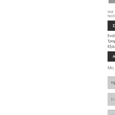
Hot 
Νεότ
Σ
Ενα
Τροφ
Εξαι
Α
Μη 