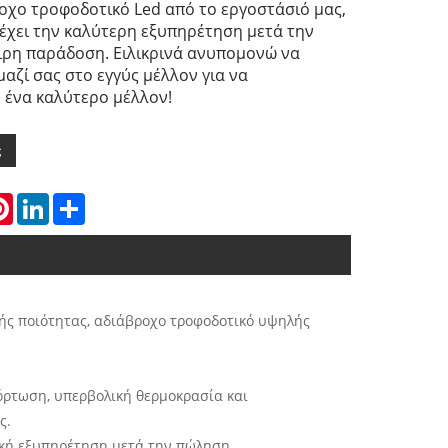
οχο τροφοδοτικό Led από το εργοστάσιό μας,
ρέχει την καλύτερη εξυπηρέτηση μετά την
ιρη παράδοση. Ειλικρινά ανυπομονώ να
αζί σας στο εγγύς μέλλον για να
ένα καλύτερο μέλλον!
ς
atsApp
Pinterest
LinkedIn
Share
λής ποιότητας, αδιάβροχο τροφοδοτικό υψηλής
φόρτωση, υπερβολική θερμοκρασία και
ς.
τική εξυπηρέτηση μετά την πώληση.