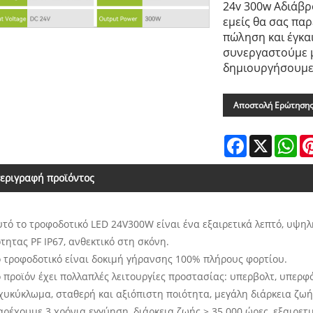
24v 300w Αδιάβρ
εμείς θα σας πα
πώληση και έγκα
συνεργαστούμε μ
δημιουργήσουμε 
Αποστολή Ερώτηση
Facebook
X
Wh
εριγραφή προϊόντος
υτό το τροφοδοτικό LED 24V300W είναι ένα εξαιρετικά λεπτό, υψη
τητας PF IP67, ανθεκτικό στη σκόνη.
ο τροφοδοτικό είναι δοκιμή γήρανσης 100% πλήρους φορτίου.
ο προϊόν έχει πολλαπλές λειτουργίες προστασίας: υπερβολτ, υπερ
χυκύκλωμα, σταθερή και αξιόπιστη ποιότητα, μεγάλη διάρκεια ζωή
αρέχουμε 3 χρόνια εγγύηση, διάρκεια ζωής > 35.000 ώρες, εξαιρε