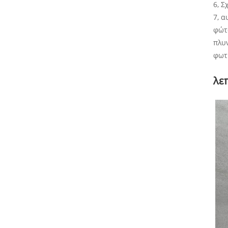
6, Σ
7, α
φώτα
πλυ
φωτι
λε