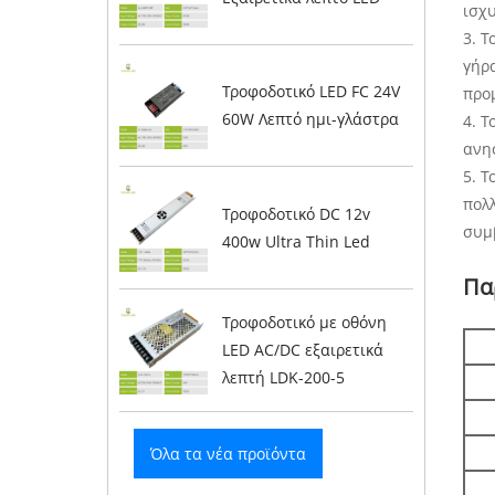
ισχ
3. 
γήρ
Τροφοδοτικό LED FC 24V
προ
60W Λεπτό ημι-γλάστρα
4. Τ
ανη
5. Τ
πολ
Τροφοδοτικό DC 12v
συμ
400w Ultra Thin Led
Πα
Τροφοδοτικό με οθόνη
LED AC/DC εξαιρετικά
λεπτή LDK-200-5
Όλα τα νέα προϊόντα