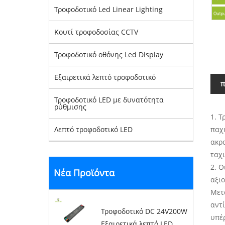
Τροφοδοτικό Led Linear Lighting
Κουτί τροφοδοσίας CCTV
Τροφοδοτικό οθόνης Led Display
Εξαιρετικά λεπτό τροφοδοτικό
π
Τροφοδοτικό LED με δυνατότητα
ρύθμισης
1. 
Λεπτό τροφοδοτικό LED
παχ
ακρ
ταχ
2. Ο
Νέα Προϊόντα
αξι
Μετ
αντ
Τροφοδοτικό DC 24V200W
υπέ
Εξαιρετικά λεπτό LED