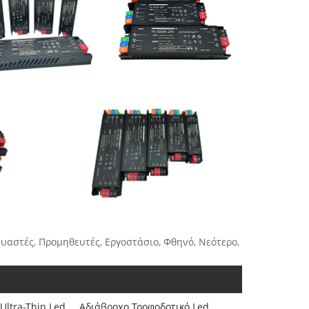
κευαστές, Προμηθευτές, Εργοστάσιο, Φθηνό, Νεότερο,
Ultra-Thin Led
Αδιάβροχο Τροφοδοτικό Led