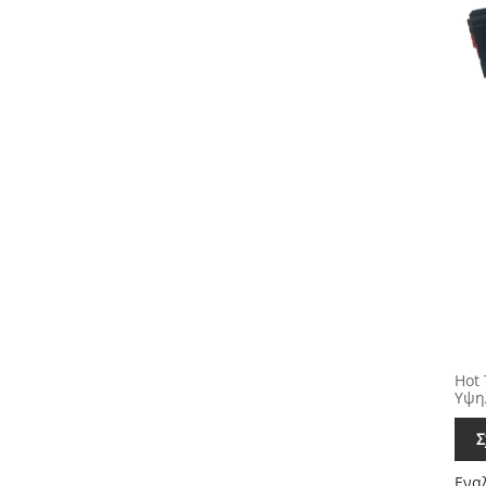
Hot 
Υψηλ
Σ
Ενα