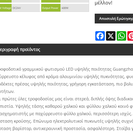
μέλλον!
Αποστολή Ερώτηση
Facebook
X
Wh
εριγραφή προϊόντος
Τροφοδοτικό γραμμικού φωτισμού LED υψηλής ποιότητας Guangzho
ύρρευστο κέλυφος από κράμα αλουμινίου υψηλής πυκνότητας, φυσ
οδέκτες πρέσας υψηλής ποιότητας, γρήγορη εγκατάσταση, πιο βολ
υτήτων.
ι πρώτες ύλες τροφοδοσίας μας είναι στερεά, διπλής όψης διαδι
οπιστία. Υψηλής τάσης καθαρού χαλκού και φύλλου χαλκού κοινό φ
ασχηματιστής με παχύρρευστο φύλλο χαλκού, περισσότερη ισχύς.
ίσταση κρούσης. Επώνυμα ηλεκτρολυτικοί πυκνωτές υψηλής συχνό
ρταση βαρίστορ, αντικεραυνική προστασία, ασφαλέστερη. Στοίβα