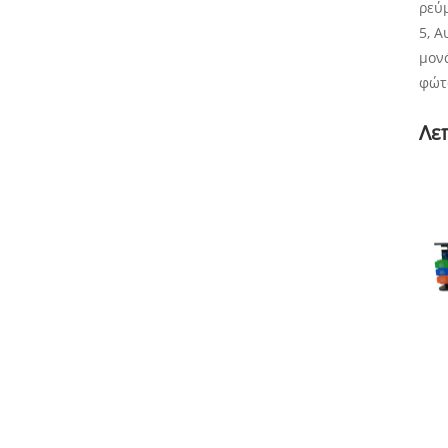
ρεύ
5, Α
μον
φώτ
Λε