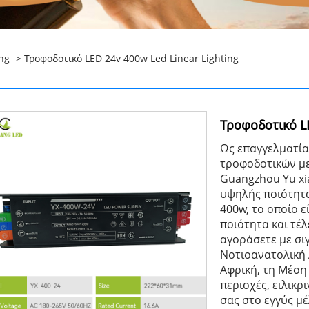
ing
> Τροφοδοτικό LED 24v 400w Led Linear Lighting
Τροφοδοτικό LE
Ως επαγγελματί
τροφοδοτικών με
Guangzhou Yu xi
υψηλής ποιότητα
400w, το οποίο ε
ποιότητα και τέ
αγοράσετε με σι
Νοτιοανατολική Α
Αφρική, τη Μέση
περιοχές, ειλικ
σας στο εγγύς μ