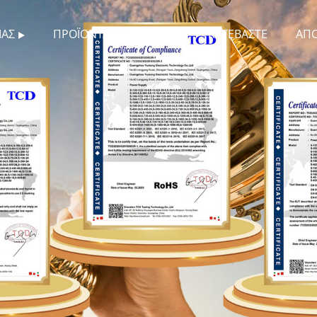
ΜΆΣ
ΠΡΟΪΌΝΤΑ
ΝΈΑ
ΚΑΤΕΒΆΣΤΕ
ΑΠ