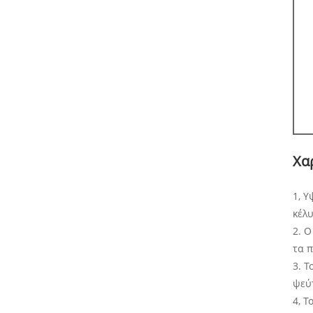
Χα
1, 
κέλυ
2. Ο
τα 
3. Τ
ψεύτ
4, 