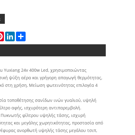
ς
atsApp
Pinterest
LinkedIn
Share
u Yuxiang 24v 400w Led, χρησιμοποιώντας
ική ψύξη αέρα και γρήγορη απαγωγή θερμότητας,
ικό στη χρήση, Μείωση φωτεινότητας επιλογέα 4
κασία τοποθέτησης σανίδων ινών γυαλιού, υψηλή
ίλτρο αφής, ισχυρότερη αντιπαρεμβολή.
 Πυκνωτής φίλτρου υψηλής τάσης, ισχυρή
τητας και μεγάλης χωρητικότητας, προστασία από
 γέφυρας ανορθωτή υψηλής τάσης μεγάλου τσιπ,