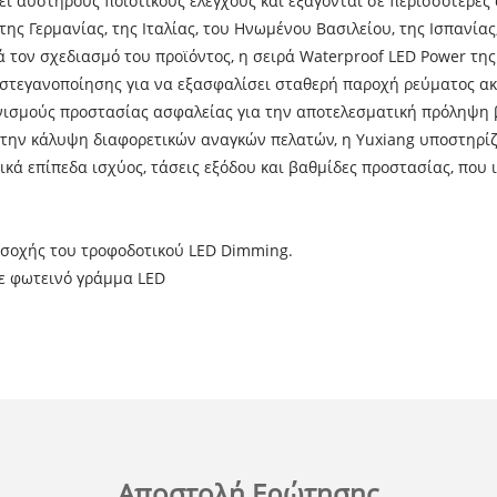
σει αυστηρούς ποιοτικούς ελέγχους και εξάγονται σε περισσότερε
ης Γερμανίας, της Ιταλίας, του Ηνωμένου Βασιλείου, της Ισπανίας,
ά τον σχεδιασμό του προϊόντος, η σειρά Waterproof LED Power τ
 στεγανοποίησης για να εξασφαλίσει σταθερή παροχή ρεύματος ακό
νισμούς προστασίας ασφαλείας για την αποτελεσματική πρόληψη
 την κάλυψη διαφορετικών αναγκών πελατών, η Yuxiang υποστηρίζ
 επίπεδα ισχύος, τάσεις εξόδου και βαθμίδες προστασίας, που ι
ροσοχής του τροφοδοτικού LED Dimming.
με φωτεινό γράμμα LED
Αποστολή Ερώτησης