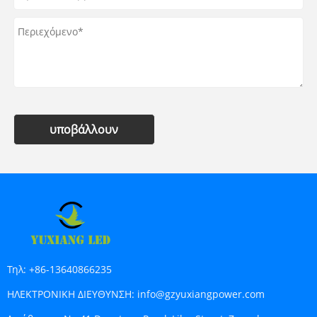
υποβάλλουν
Τηλ:
+86-13640866235
ΗΛΕΚΤΡΟΝΙΚΗ ΔΙΕΥΘΥΝΣΗ:
info@gzyuxiangpower.com