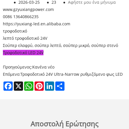
●
2026-03-25
●
23
●
Αφήστε μου ένα μήνυμα
www.gzyuxiangpower.com
0086 13640866235
https://yuxiang-led.en.alibaba.com
τροφοδοτικό
λεπτό τροφοδοτικό 24V
Σούπερ ελαφρύ, σούπερ λεπτό, σούπερ μικρό, σούπερ στενό
Τροφοδοτικό LED 24V
Προηγούμενος:
Κανένα νέο
Επόμενο:
Τροφοδοτικό 24V Ultra-Narrow ρυθμιζόμενο φως LED
Facebook
X
WhatsApp
Pinterest
LinkedIn
Share
Αποστολή Ερώτησης