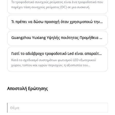
δημιουργώντας έτσι ένα ή περισσότερα απαιτούμενες ομάδες
Το τροφοδοτικό συνεχούς ρεύματος είναι ένα τροφοδοτικό που
ένα καλύτερο μέλλον!
τάσης εξόδου.
παρέχει τάση συνεχούς ρεύματος (DC) σε μια συσκευή.
Τι πρέπει να δώσω προσοχή όταν χρησιμοποιώ την τροφοδοσία ρεύματος LED;
Guangzhou Yuxiang Υψηλής ποιότητας Προμήθεια αποδείξεων βροχής 12v500w
Γιατί το αδιάβροχο τροφοδοτικό Led είναι απαραίτητο για έργα φωτισμού εξωτερικού χώρου;
Κατά το σχεδιασμό συστημάτων φωτισμού LED εξωτερικού
χώρου, τοπίου και υγρών περιοχών, η αξιοπιστία του
τροφοδοτικού είναι πάντα ο βασικός παράγοντας στον οποίο
επικεντρώνονται οι μηχανικοί και οι ιδιοκτήτες έργων. Το
αδιάβροχο τροφοδοτικό Led έχει γίνει η τυπική διαμόρφωση
για τέτοια έργα χάρη στην εξαιρετική του αντοχή στην υγρασία,
Αποστολή Ερώτησης
την ανθεκτική στη σκόνη απόδοση και τη σταθερή απόδοση.