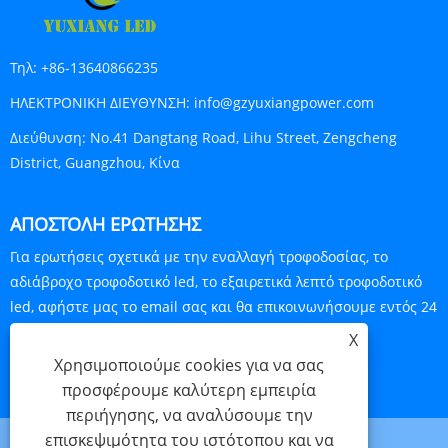
Τηλ:
+86-13640866235
ΗΛΕΚΤΡΟΝΙΚΗ ΔΙΕΥΘΥΝΣΗ:
info@gzyuxiangpower.com
Διεύθυνση:
No.41 Dangtang Road, Lihu Street, Zengcheng
District, Guangzhou, Κίνα
ΑΠΟΣΤΟΛΉ ΕΡΏΤΗΣΗΣ
Για ερωτήσεις σχετικά με την εναλλαγή τροφοδοσίας, το
αδιάβροχο τροφοδοτικό led, το εξαιρετικά λεπτό τροφοδοτικό
led, αφήστε μας το email σας και θα επικοινωνήσουμε εντός 24
ωρών.
X
Χρησιμοποιούμε cookies για να σας
ΕΡΕΥΝΑ ΤΩΡΑ
προσφέρουμε καλύτερη εμπειρία
περιήγησης, να αναλύσουμε την
επισκεψιμότητα του ιστότοπου και να