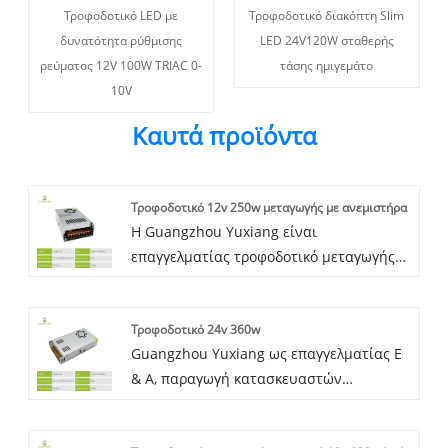
Τροφοδοτικό LED με
Τροφοδοτικό διακόπτη Slim
δυνατότητα ρύθμισης
LED 24V120W σταθερής
ρεύματος 12V 100W TRIAC 0-
τάσης ημιγεμάτο
10V
Καυτά προϊόντα
Τροφοδοτικό 12v 250w μεταγωγής με ανεμιστήρα
Η Guangzhou Yuxiang είναι
επαγγελματίας τροφοδοτικό μεταγωγής
12v 250w Με κατασκευαστή ανεμιστήρα
που βρίσκεται στην Κίνα, μπορείτε να
Τροφοδοτικό 24v 360w
είστε σίγουροι ότι θα αγοράσετε το
Guangzhou Yuxiang ως επαγγελματίας Ε
τροφοδοτικό μεταγωγής 12V250W, έχουμε
& Α, παραγωγή κατασκευαστών
συσσωρεύσει πολλά χρόνια εμπειρίας
τροφοδοτικών μεταγωγής 24v 360w για
έρευνας και ανάπτυξης προϊόντων, Τα
πολλά χρόνια, το πρόγραμμα
προϊόντα μας έχουν εξαχθεί στη