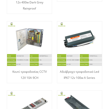
12v 400w Dark Grey
Rainproof
Κουτί τροφοδοσίας CCTV
Αδιάβροχο τροφοδοτικό Led
12V 10A 9CH
IP67 12v 100w A Series