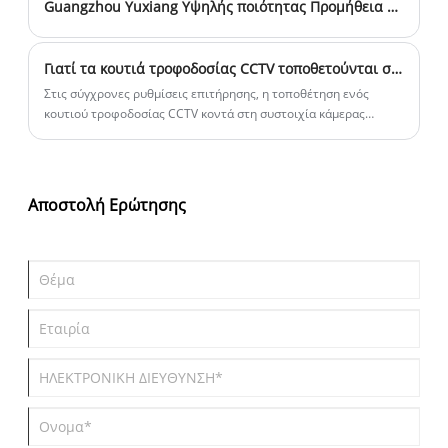
Guangzhou Yuxiang Υψηλής ποιότητας Προμήθεια αποδείξεων βροχής 12v500w
Γιατί τα κουτιά τροφοδοσίας CCTV τοποθετούνται συχνά κοντά στη συστοιχία κάμερας για μικρότερες διαδρομές καλωδίων;
Στις σύγχρονες ρυθμίσεις επιτήρησης, η τοποθέτηση ενός
κουτιού τροφοδοσίας CCTV κοντά στη συστοιχία κάμερας
συμβάλλει στη μείωση της απώλειας τάσης, στην απλοποίηση
της καλωδίωσης και στη βελτίωση της συνολικής σταθερότητας.
Αυτή η πρακτική διάταξη χρησιμοποιείται ευρέως για την
υποστήριξη πιο καθαρής απόδοσης βίντεο και ευκολότερης
Αποστολή Ερώτησης
συντήρησης του συστήματος σε διαφορετικά περιβάλλοντα.