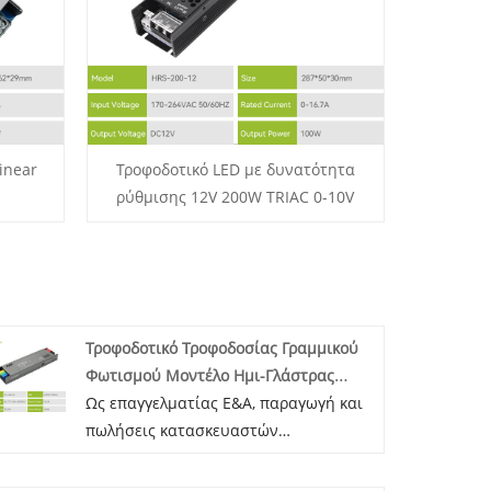
inear
Τροφοδοτικό LED με δυνατότητα
ρύθμισης 12V 200W TRIAC 0-10V
Τροφοδοτικό Τροφοδοσίας Γραμμικού
Φωτισμού Μοντέλο Ημι-Γλάστρας
Πλήρης Ισχύς 24V400W
Ως επαγγελματίας Ε&Α, παραγωγή και
πωλήσεις κατασκευαστών
τροφοδοτικών μεταγωγής στην Κίνα
εδώ και πολλά χρόνια, η Guangzhou