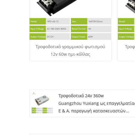
Τροφοδοτικό γραμμικού φωτισμού
Τροφ
12v 60w ημι-κόλλας
Τροφοδοτικό 24v 360w
Guangzhou Yuxiang ως επαγγελματία
Ε & Α, παραγωγή κατασκευαστών
τροφοδοτικών μεταγωγής 24v 360w γ
πολλά χρόνια, το πρόγραμμα
τροφοδοσίας μας 24V360W είναι πολ