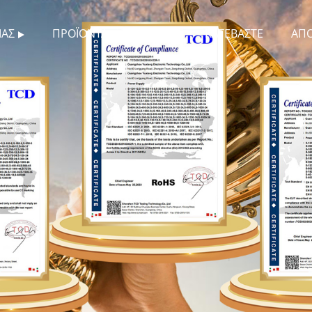
ΜΆΣ
ΠΡΟΪΌΝΤΑ
ΝΈΑ
ΚΑΤΕΒΆΣΤΕ
ΑΠ