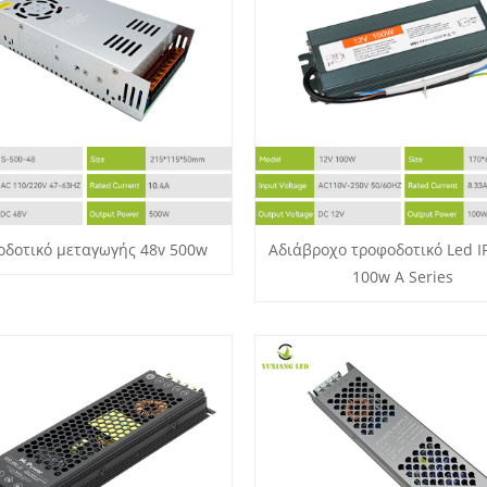
οδοτικό μεταγωγής 48v 500w
Αδιάβροχο τροφοδοτικό Led I
100w A Series