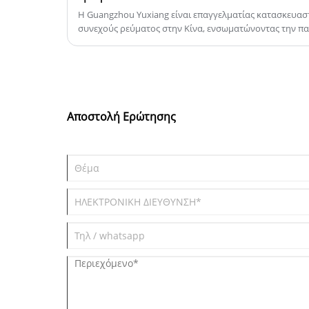
συνεργαστούν μαζί σας στο εγγύς
Η Guangzhou Yuxiang είναι επαγγελματίας κατασκευα
συνεχούς ρεύματος στην Κίνα, ενσωματώνοντας την παρ
μέλλον για να δημιουργήσουν ένα
υπηρεσίες.
καλύτερο μέλλον!
Αποστολή Ερώτησης