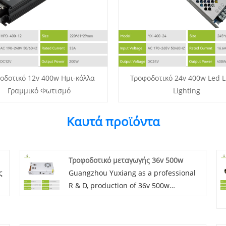
οδοτικό 12v 400w Ημι-κόλλα
Τροφοδοτικό 24v 400w Led L
Γραμμικό Φωτισμό
Lighting
Καυτά προϊόντα
Τροφοδοτικό μεταγωγής 36v 500w
ς
Guangzhou Yuxiang as a professional
R & D, production of 36v 500w
ια
Switching Power Supply manufacturers
in China for many years, our 36V500W
ύ
power supply solution is very mature,