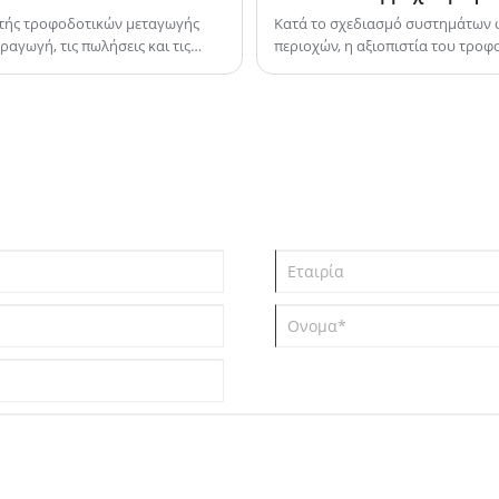
υποστήριξη μετά την πώληση.
στής τροφοδοτικών μεταγωγής
Κατά το σχεδιασμό συστημάτων 
αγωγή, τις πωλήσεις και τις
περιοχών, η αξιοπιστία του τροφ
Μπορείτε να είστε σίγουροι όταν
επικεντρώνονται οι μηχανικοί κα
αγοράζετε από εμάς. Δημιουργούμε
έχει γίνει η τυπική διαμόρφωση γ
σχέσεις συνεργασίας με εγχώριους και
υγρασία, την ανθεκτική στη σκό
διεθνείς εταίρους μέσω
επαγγελματικών υπηρεσιών, στιβαρής
ποιότητας προϊόντων και
ανταγωνιστικών τιμών. Τα προϊόντα
μας εξάγονται στη Νοτιοανατολική
Ασία, την Αυστραλία, την Αφρική, τη
Μέση Ανατολή, την Ευρώπη και άλλες
χώρες και περιοχές. Ανυπομονούμε
ειλικρινά να συνεργαστούμε στενά
μαζί σας στον τομέα των LED στο
εγγύς μέλλον για να δημιουργήσουμε
ένα λαμπρό μέλλον μαζί!