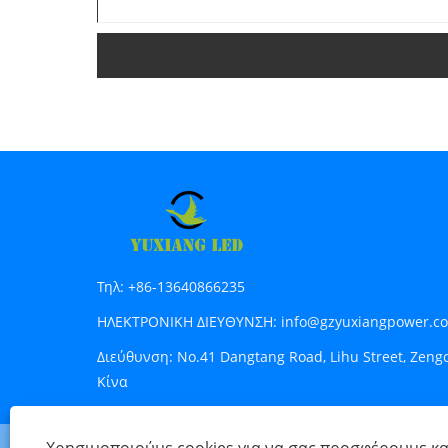
Τηλ:
+86-13640866235
ΗΛΕΚΤΡΟΝΙΚΗ ΔΙΕΥΘΥΝΣΗ:
info@gzyuxiangpower.c
Διεύθυνση:
No.41 Dangtang Road, Lihu Street, Zeng
Κίνα