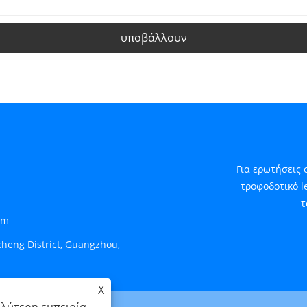
υποβάλλουν
Για ερωτήσεις 
τροφοδοτικό l
τ
om
cheng District, Guangzhou,
X