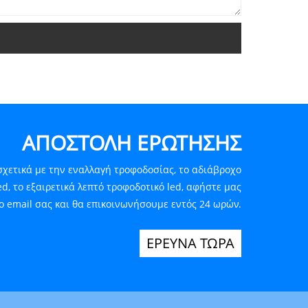
ΑΠΟΣΤΟΛΉ ΕΡΏΤΗΣΗΣ
σχετικά με την εναλλαγή τροφοδοσίας, το αδιάβροχο
ed, το εξαιρετικά λεπτό τροφοδοτικό led, αφήστε μας
ο email σας και θα επικοινωνήσουμε εντός 24 ωρών.
ΕΡΕΥΝΑ ΤΩΡΑ