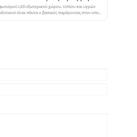
καλύτερο μέλλον!
φωτισμού LED εξωτερικού χώρου, τοπίου και υγρών
οδοτικού είναι πάντα ο βασικός παράγοντας στον οποίο
ι οι ιδιοκτήτες έργων. Το αδιάβροχο τροφοδοτικό Led
ια τέτοια έργα χάρη στην εξαιρετική του αντοχή στην
νη απόδοση και τη σταθερή απόδοση.