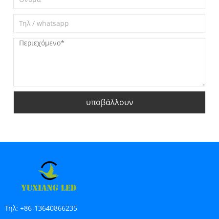
υποβάλλουν
Τηλ:
+86-13640866235