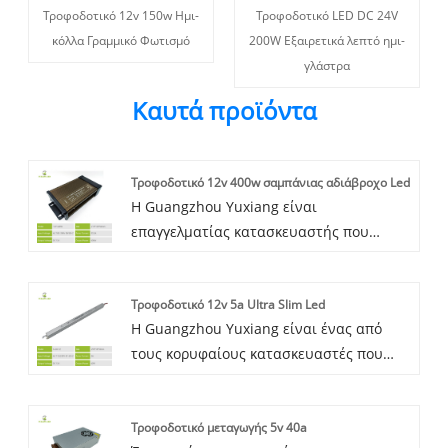
Τροφοδοτικό 12v 150w Ημι-
Τροφοδοτικό LED DC 24V
κόλλα Γραμμικό Φωτισμό
200W Εξαιρετικά λεπτό ημι-
γλάστρα
Καυτά προϊόντα
Τροφοδοτικό 12v 400w σαμπάνιας αδιάβροχο Led
Η Guangzhou Yuxiang είναι
επαγγελματίας κατασκευαστής που
ειδικεύεται στην εναλλαγή τροφοδοσίας
που βρίσκεται στην Κίνα, έχει
Τροφοδοτικό 12v 5a Ultra Slim Led
συσσωρεύσει πολλά χρόνια εμπειρίας
Η Guangzhou Yuxiang είναι ένας από
έρευνας και ανάπτυξης προϊόντων, με
τους κορυφαίους κατασκευαστές που
επαγγελματική εξυπηρέτηση, εξαιρετική
ειδικεύεται στο τροφοδοτικό 12v 5a Ultra
ποιότητα προϊόντων και ανταγωνιστικές
Slim Led που βρίσκεται στην Κίνα, έχει
τιμές, καθιερώνει μακροπρόθεσμη σχέση
Τροφοδοτικό μεταγωγής 5v 40a
συσσωρεύσει πολυετή εμπειρία στην
συνεργασίας με πελάτες στο σπίτι.