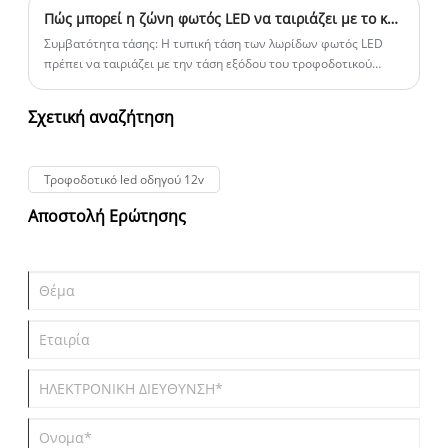
ένα καλύτερο μέλλον!
Πώς μπορεί η ζώνη φωτός LED να ταιριάζει με το κατάλληλο τροφοδοτικό γραμμικής μεταγωγής LED;
Συμβατότητα τάσης: Η τυπική τάση των λωρίδων φωτός LED
πρέπει να ταιριάζει με την τάση εξόδου του τροφοδοτικού
μεταγωγής. Εάν η τάση εξόδου του τροφοδοτικού είναι κάτω
από το απαιτούμενο όριο της φωτεινής λωρίδας, το LED μπορεί
Σχετική αναζήτηση
να μην ανάψει σωστά ή να παράγει ανεπαρκή φωτεινότητα.
Τροφοδοτικό led οδηγού 12v
Αποστολή Ερώτησης