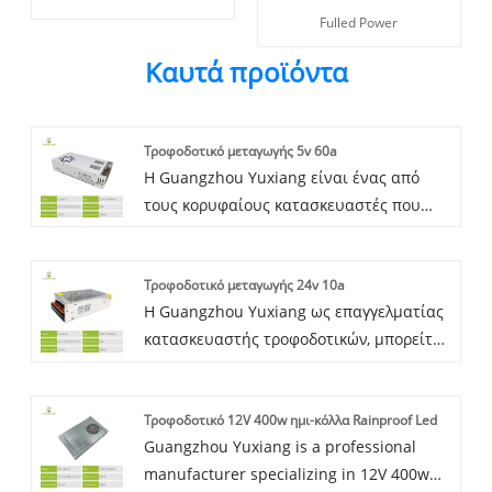
Fulled Power
Καυτά προϊόντα
Τροφοδοτικό μεταγωγής 5v 60a
Η Guangzhou Yuxiang είναι ένας από
τους κορυφαίους κατασκευαστές που
ειδικεύεται στο τροφοδοτικό μεταγωγής
5v 60a που βρίσκεται στην Κίνα, έχει
Τροφοδοτικό μεταγωγής 24v 10a
συσσωρεύσει πολυετή εμπειρία στην
Η Guangzhou Yuxiang ως επαγγελματίας
έρευνα και ανάπτυξη προϊόντων και
κατασκευαστής τροφοδοτικών, μπορείτε
παρέχει στους πελάτες μια σειρά
να είστε σίγουροι ότι θα αγοράσετε το
προσαρμοσμένων, ημι-εξατομικευμένων
τροφοδοτικό μεταγωγής 24v 10a, έχουμε
και έτοιμων αποθεμάτων ισχύος υψηλής
Τροφοδοτικό 12V 400w ημι-κόλλα Rainproof Led
συσσωρεύσει πολλά χρόνια εμπειρίας
απόδοσης προμήθεια, με επαγγελματική
Guangzhou Yuxiang is a professional
έρευνας και ανάπτυξης προϊόντων, τα
εξυπηρέτηση, εξαιρετική ποιότητα
manufacturer specializing in 12V 400w
προϊόντα μας έχουν εξαχθεί στη
προϊόντων και ανταγωνιστικές τιμές, η