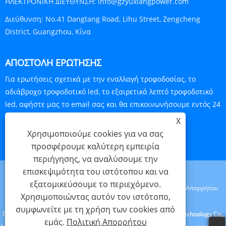
ΗΛΕΚΤΡΟΝΙΚΗ ΔΙΕΥΘΥΝΣΗ:
info@gzyuxiangpower.com
Διεύθυνση:
No.41 Dangtang Road, Lihu Street, Zengcheng
District, Guangzhou, Κίνα
ΑΠΟΣΤΟΛΉ ΕΡΏΤΗΣΗΣ
Για ερωτήσεις σχετικά με την εναλλαγή τροφοδοσίας, το
αδιάβροχο τροφοδοτικό led, το εξαιρετικά λεπτό τροφοδοτικό
led, αφήστε μας το email σας και θα επικοινωνήσουμε εντός 24
ωρών.
X
Χρησιμοποιούμε cookies για να σας
ΕΡΕΥΝΑ ΤΩΡΑ
προσφέρουμε καλύτερη εμπειρία
περιήγησης, να αναλύσουμε την
επισκεψιμότητα του ιστότοπου και να
εξατομικεύσουμε το περιεχόμενο.
Links
Sitemap
RSS
XML
Πολιτική Απορρήτου
Χρησιμοποιώντας αυτόν τον ιστότοπο,
συμφωνείτε με τη χρήση των cookies από
Πνευματικά δικαιώματα © 2023 Guangzhou Yuxiang Electronic Technology Co.,
εμάς.
Πολιτική Απορρήτου