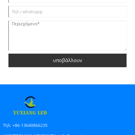
υποβάλλουν
Τηλ:
+86-13640866235