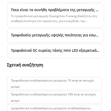
ηλεκτρονικών εξαρτημάτων. Το γενικό συνηθισμένο
τροφοδοτικό μεταγωγής είναι κατάλληλο για φωτισμό LED και
Ποια είναι τα συνήθη προβλήματα της μεταγωγής τροφοδοτικού;
απλό μικρό εξοπλισμό Για εξοπλισμό και όργανα ακριβείας,
απαιτούνται υψηλής ποιότητας τροφοδοτικά μεταγωγής, τα
Το τροφοδοτικό μεταγωγής Guangzhou Yuxiang βασίζεται στη
οποία επιβάλλουν επίσης υψηλότερες απαιτήσεις σε
σταθερή ποιότητα του προϊόντος, για να κερδίσει την
τεχνολογία και υλικά
ικανοποίηση και την εξυπηρέτηση των πελατών πρώτα με βάση
την ανάπτυξη της επιχείρησης.
Τροφοδοσία μεταγωγής υψηλής ποιότητας για εσωτερικούς χώρους
Τροφοδοτικό DC ευρείας τάσης mini LED εξαιρετικά λεπτό 24V
Σχετική αναζήτηση
Τροφοδοτικό εναλλασσόμενου ρεύματος 10 amp σε συνεχές
ρεύμα
Τροφοδοτικό εναλλασσόμενου ρεύματος 100 amp σε συνεχές
ρεύμα
τροφοδοτικό εναλλασσόμενου ρεύματος εναλλασσόμενου