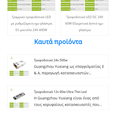
Γραμμικό τροφοδοτικό LED
Τροφοδοτικό LED DC 24V
με ρυθμιζόμενη ημι-γλάστρα
60W Εξαιρετικά λεπτό ημι-
ES μοντέλο 24V 400W
γλάστρα
Καυτά προϊόντα
Τροφοδοτικό 24v 500w
Guangzhou Yuxiang ως επαγγελματίας Ε
& Α, παραγωγή κατασκευαστών
τροφοδοτικών μεταγωγής 24v 500w στην
Κίνα για πολλά χρόνια, η λύση
Τροφοδοτικό 12v 60w Ultra Thin Led
τροφοδοσίας 12V500W μας είναι πολύ
Η Guangzhou Yuxiang είναι ένας από
ώριμη, πολύ σταθερή λειτουργία, πολύ
τους κορυφαίους κατασκευαστές που
αξιόπιστη ποιότητα, οικονομικά
ειδικεύεται στο τροφοδοτικό 12v 60w
αποδοτική είναι τέλεια. Μπορείτε να