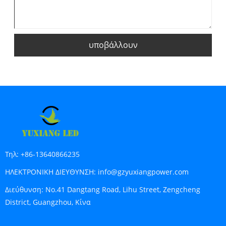
υποβάλλουν
Τηλ:
+86-13640866235
ΗΛΕΚΤΡΟΝΙΚΗ ΔΙΕΥΘΥΝΣΗ:
info@gzyuxiangpower.com
Διεύθυνση:
No.41 Dangtang Road, Lihu Street, Zengcheng
District, Guangzhou, Κίνα